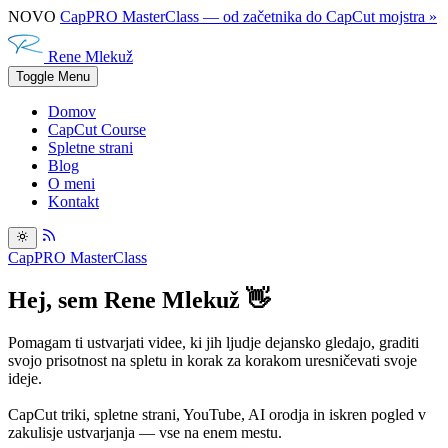
NOVO
CapPRO MasterClass — od začetnika do CapCut mojstra »
Rene Mlekuž
Toggle Menu
Domov
CapCut Course
Spletne strani
Blog
O meni
Kontakt
CapPRO MasterClass
Hej, sem
Rene Mlekuž
👋
Pomagam ti ustvarjati videe, ki jih ljudje dejansko gledajo, graditi
svojo prisotnost na spletu in korak za korakom uresničevati svoje
ideje.
CapCut triki, spletne strani, YouTube, AI orodja in iskren pogled v
zakulisje ustvarjanja — vse na enem mestu.