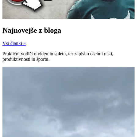
Najnovejše z bloga
Vsi članki »
Praktični vodiči o videu in spletu, ter zapisi o osebni rasti,
produktivnosti in športu.